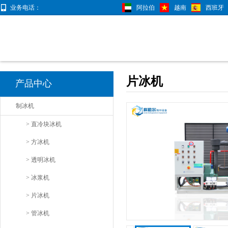
业务电话：
阿拉伯
越南
西班牙
片冰机
产品中心
制冰机
> 直冷块冰机
> 方冰机
> 透明冰机
> 冰浆机
> 片冰机
> 管冰机