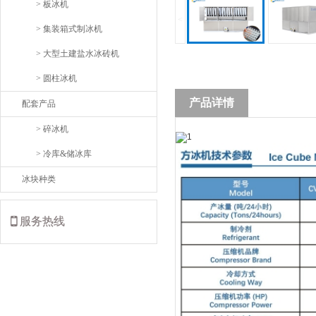
> 板冰机
<
> 集装箱式制冰机
> 大型土建盐水冰砖机
> 圆柱冰机
产品详情
配套产品
> 碎冰机
> 冷库&储冰库
冰块种类
服务热线