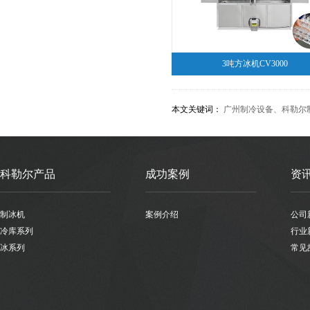
3吨方冰机CV3000
本文关键词：
广州制冷设备
、
科勒尔
科勒尔产品
成功案例
资
制冰机
案例介绍
公司
冷库系列
行业
冰系列
常见