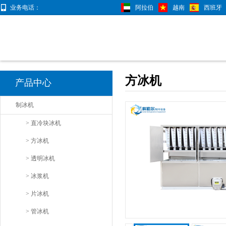
业务电话：
阿拉伯
越南
西班牙
方冰机
产品中心
制冰机
> 直冷块冰机
> 方冰机
> 透明冰机
> 冰浆机
> 片冰机
> 管冰机