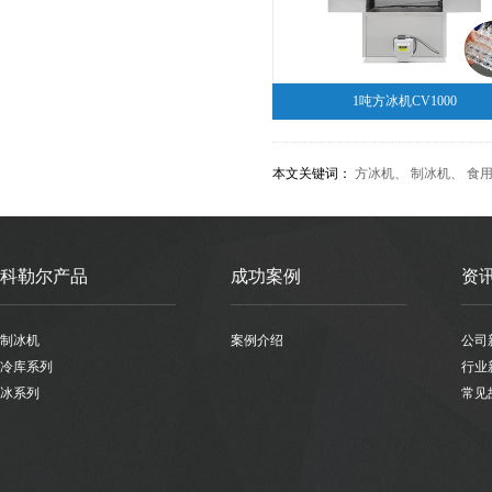
1吨方冰机CV1000
本文关键词：
方冰机
、
制冰机
、
食用
科勒尔产品
成功案例
资
制冰机
案例介绍
公司
冷库系列
行业
冰系列
常见