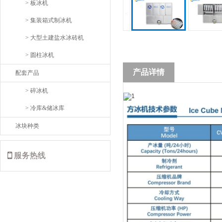
> 板冰机
<
> 集装箱式制冰机
> 大型土建盐水冰砖机
> 圆柱冰机
产品详情
配套产品
> 碎冰机
> 冷库&储冰库
冰块种类
服务热线