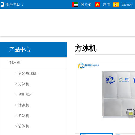
业务电话：
阿拉伯
越南
西班牙
方冰机
产品中心
制冰机
> 直冷块冰机
> 方冰机
> 透明冰机
> 冰浆机
> 片冰机
> 管冰机