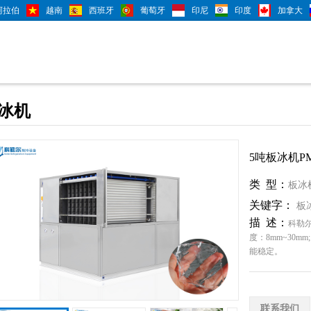
阿拉伯
越南
西班牙
葡萄牙
印尼
印度
加拿大
冰机
5吨板冰机PM
类 型：
板冰
关键字：
板
描 述：
科勒尔
机
、
制冷设备
度：8mm~30m
厂
、
制冰机工
能稳定。
联系我们