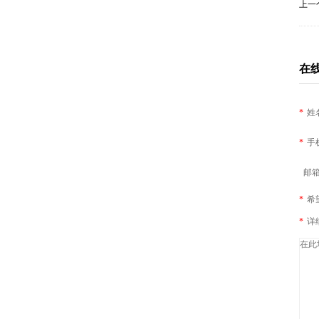
上一
在
*
姓
*
手
邮箱
*
希
*
详