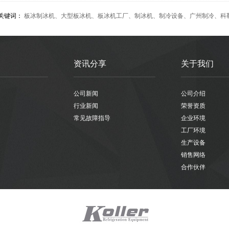
关键词：
板冰制冰机
、
大型板冰机
、
板冰机工厂
、
制冰机
、
制冷设备
、
广州制冷
、
科
资讯分享
关于我们
公司新闻
公司介绍
行业新闻
荣誉资质
常见故障指导
企业环境
工厂环境
生产设备
销售网络
合作伙伴