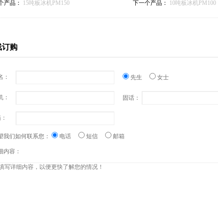
个产品：
15吨板冰机PM150
下一个产品：
10吨板冰机PM100
线订购
名：
先生
女士
机：
固话：
：
望我们如何联系您：
电话
短信
邮箱
细内容：