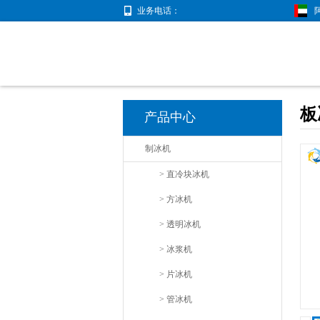
业务电话：
板
产品中心
制冰机
> 直冷块冰机
> 方冰机
> 透明冰机
> 冰浆机
> 片冰机
> 管冰机