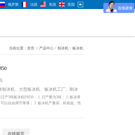
俄罗斯
法国
美国
英国
当前位置：
首页
>
产品中心
>
制冰机
>
板冰机
50
机
冰制冰机
、
大型板冰机
、
板冰机工厂
、
制冰
日产5吨板冰机PM50： 1. 日产量为5吨； 2. 板冰厚
、
广州制冷
、
科勒尔
、
广州制冰机
、
制冰机工
m; 可以自由调节厚薄； 3. 板冰机产量高，耗电低，性
厂价格
在线留言