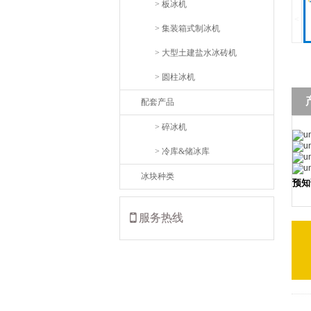
> 板冰机
<
> 集装箱式制冰机
> 大型土建盐水冰砖机
> 圆柱冰机
配套产品
> 碎冰机
> 冷库&储冰库
冰块种类
预知
服务热线