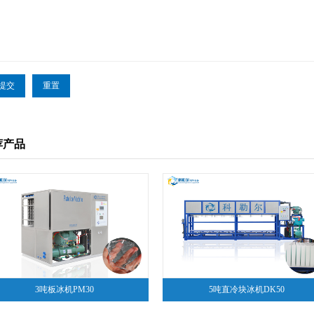
荐产品
3吨板冰机PM30
5吨直冷块冰机DK50